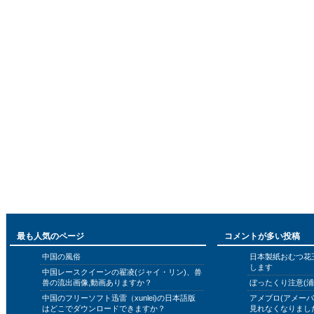
最も人気のページ
コメントが多い投稿
中国の風俗
日本製紙おむつ花
します
中国レースクイーンの翟凌(ジャイ・リン)、兽
兽の流出画像,動画ありますか？
ぼったくり注意(浦
中国のフリーソフト迅雷（xunlei)の日本語版
アメブロ(アメー
はどこでダウンロードできますか？
見れなくなりまし