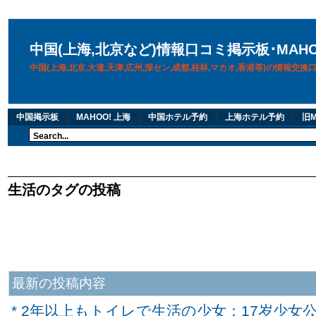
中国(上海,北京など)情報口コミ掲示板･MAH
中国(上海,北京,大連,天津,広州,深セン,成都,桂林,マカオ,香港等)の情報交
中国掲示板
MAHOO! 上海
中国ホテル予約
上海ホテル予約
旧M
生活のタグの投稿
最新の投稿内容
* 2年以上もトイレで生活の少女：17岁少女公