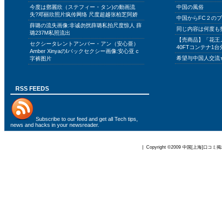
今度は鄧麗欣（ステフィー・タン)の動画流
中国の風俗
失?邓丽欣照片疯传网络 尺度超越张柏芝阿娇
中国からFC２の
薛璐の流失画像:非诚勿扰薛璐私拍尺度惊人 薛
同じ内容は何度も
璐237M私照流出
【売商品】「花王
セクシータレントアンバー・アン（安心亜）
40FTコンテナ1台
Amber XinyaのIバックセクシー画像:安心亚 c
希望与中国人交流
字裤图片
RSS FEEDS
Subscribe to
our feed
and get all Tech tips,
news and hacks in your newsreader.
| Copyright ©2009
中国[上海]口コミ掲