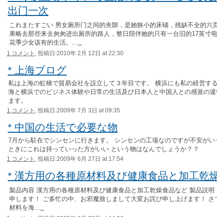
出门一次
これまたすごい 男女厕所门之间的夹隙，是她狭小的床铺，残缺不全的六
果略去那些来去匆匆进出厕所的路人，整日陪伴她的只有一台旧的17英寸
花季少女该有的生活。...
..
1 コメント,
投稿日:2010年 2月 12日 at 22:30
* 上海ブログ
私は上海の虹橋で貿易会社を設立して３年目です。 横浜にも私の経営する
海と横浜でのビジネス体験や日常の生活及び日本人と中国人との感覚の違
ます。
1 コメント,
投稿日:2009年 7月 3日 at 09:35
* 中国の生活で必要な物
7月から駐在でシンセンに行きます。 シンセンの工場なのですが不安がい
ときにこれは持っていった方がいい という物はなんでしょうか？？
1 コメント,
投稿日:2009年 6月 27日 at 17:54
* 漢方用の各種原材料及び健康食品と加工乾
製品内容 漢方用の各種原材料及び健康食品と加工乾燥食品など 製品説明 
申します！ ご多忙の中、お邪魔致しまして大変お詫び申し上げます！ さ
材料を海...
..