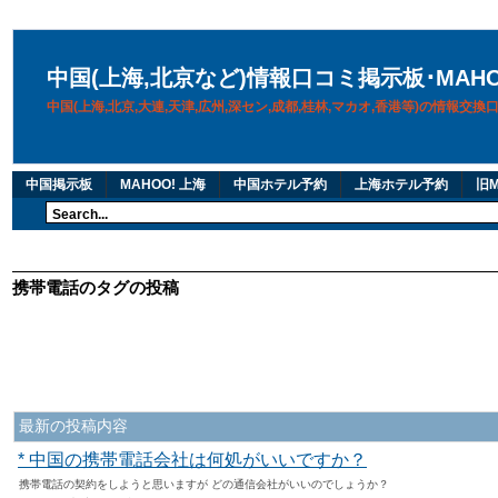
中国(上海,北京など)情報口コミ掲示板･MAH
中国(上海,北京,大連,天津,広州,深セン,成都,桂林,マカオ,香港等)の情報交
中国掲示板
MAHOO! 上海
中国ホテル予約
上海ホテル予約
旧M
携帯電話のタグの投稿
最新の投稿内容
* 中国の携帯電話会社は何処がいいですか？
携帯電話の契約をしようと思いますが どの通信会社がいいのでしょうか？