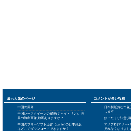
最も人気のページ
コメントが多い投稿
中国の風俗
日本製紙おむつ花
します
中国レースクイーンの翟凌(ジャイ・リン)、兽
兽の流出画像,動画ありますか？
ぼったくり注意(浦
中国のフリーソフト迅雷（xunlei)の日本語版
アメブロ(アメー
はどこでダウンロードできますか？
見れなくなりまし