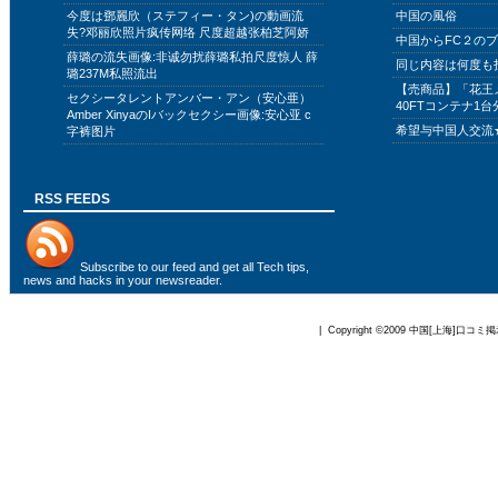
今度は鄧麗欣（ステフィー・タン)の動画流
中国の風俗
失?邓丽欣照片疯传网络 尺度超越张柏芝阿娇
中国からFC２の
薛璐の流失画像:非诚勿扰薛璐私拍尺度惊人 薛
同じ内容は何度も
璐237M私照流出
【売商品】「花王
セクシータレントアンバー・アン（安心亜）
40FTコンテナ1台
Amber XinyaのIバックセクシー画像:安心亚 c
希望与中国人交流
字裤图片
RSS FEEDS
Subscribe to
our feed
and get all Tech tips,
news and hacks in your newsreader.
| Copyright ©2009
中国[上海]口コミ掲