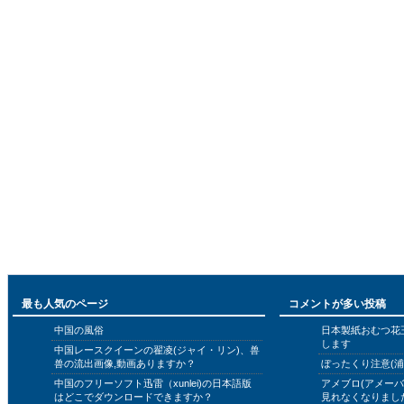
最も人気のページ
コメントが多い投稿
中国の風俗
日本製紙おむつ花
します
中国レースクイーンの翟凌(ジャイ・リン)、兽
兽の流出画像,動画ありますか？
ぼったくり注意(浦
中国のフリーソフト迅雷（xunlei)の日本語版
アメブロ(アメー
はどこでダウンロードできますか？
見れなくなりまし