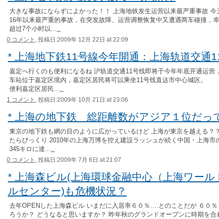
大きな事故にならずによかった！！ 上海地铁发生运营以来最严重事故 今
16年以来最严重的事故，在突发故障、运营调整恢复中又遭遇两车碰撞，
超过7个小时以...
..
0 コメント,
投稿日:2009年 12月 22日 at 22:09
* 上海地下鉄11号線今年開通：上海轨道交通
嘉定へ行くのも便利になるね 沪轨道交通11号线即将于今年年底开通运营
车站位于嘉定区境内，嘉定区居民将可以乘坐11号线直达市中心城区。 
便利嘉定区居民...
..
1 コメント,
投稿日:2009年 10月 21日 at 23:06
* 上海の地下鉄 総距離数がアジア１位だっ
東京の地下鉄も網の目のように広がっているけど 上海が東京を越える？？
たらびっくり 2010年の上海万博を控え建設ラッシュが続く中国・上海
345キロに達...
..
0 コメント,
投稿日:2009年 7月 6日 at 21:07
* 上海森ビル(上海環球金融中心（上海ワー
ルセンター)も危機状況？
去年OPENした上海森ビル いまだに入居率６０％….とのことだが ６０
ろうか？ どうなると思いますか？ 昨年秋のグランドオープンに時期を合