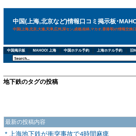
中国(上海,北京など)情報口コミ掲示板･MAH
中国(上海,北京,大連,天津,広州,深セン,成都,桂林,マカオ,香港等)の情報交
中国掲示板
MAHOO! 上海
中国ホテル予約
上海ホテル予約
旧M
地下鉄のタグの投稿
最新の投稿内容
* 上海地下鉄が衝突事故で4時間麻痺