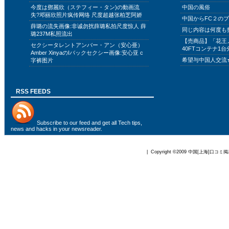
今度は鄧麗欣（ステフィー・タン)の動画流
中国の風俗
失?邓丽欣照片疯传网络 尺度超越张柏芝阿娇
中国からFC２の
薛璐の流失画像:非诚勿扰薛璐私拍尺度惊人 薛
同じ内容は何度も
璐237M私照流出
【売商品】「花王
セクシータレントアンバー・アン（安心亜）
40FTコンテナ1台
Amber XinyaのIバックセクシー画像:安心亚 c
希望与中国人交流
字裤图片
RSS FEEDS
Subscribe to
our feed
and get all Tech tips,
news and hacks in your newsreader.
| Copyright ©2009
中国[上海]口コミ掲