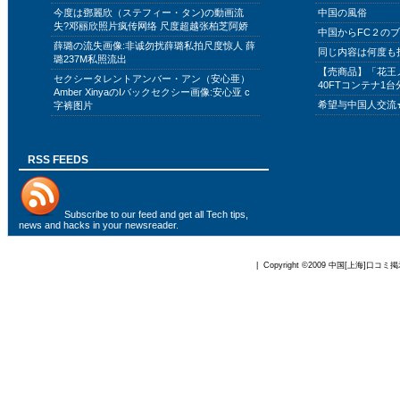
今度は鄧麗欣（ステフィー・タン)の動画流
中国の風俗
失?邓丽欣照片疯传网络 尺度超越张柏芝阿娇
中国からFC２の
薛璐の流失画像:非诚勿扰薛璐私拍尺度惊人 薛
同じ内容は何度も
璐237M私照流出
【売商品】「花王
セクシータレントアンバー・アン（安心亜）
40FTコンテナ1台
Amber XinyaのIバックセクシー画像:安心亚 c
希望与中国人交流
字裤图片
RSS FEEDS
Subscribe to
our feed
and get all Tech tips,
news and hacks in your newsreader.
| Copyright ©2009
中国[上海]口コミ掲