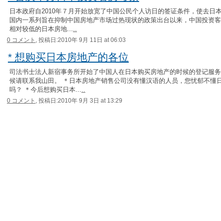
日本政府自2010年７月开始放宽了中国公民个人访日的签证条件，使去日
国内一系列旨在抑制中国房地产市场过热现状的政策出台以来，中国投资客
相对较低的日本房地...
..
0 コメント,
投稿日:2010年 9月 11日 at 06:03
* 想购买日本房地产的各位
司法书士法人新宿事务所开始了中国人在日本购买房地产的时候的登记服务
候请联系我山田。 ＊日本房地产销售公司没有懂汉语的人员，您忧郁不懂
吗？ ＊今后想购买日本...
..
0 コメント,
投稿日:2010年 9月 3日 at 13:29