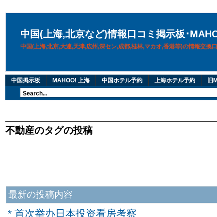
中国(上海,北京など)情報口コミ掲示板･MAH
中国(上海,北京,大連,天津,広州,深セン,成都,桂林,マカオ,香港等)の情報交
中国掲示板
MAHOO! 上海
中国ホテル予約
上海ホテル予約
旧M
不動産のタグの投稿
最新の投稿内容
* 首次举办日本投资看房考察