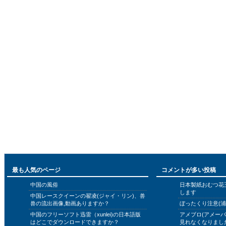
最も人気のページ
コメントが多い投稿
中国の風俗
日本製紙おむつ花
します
中国レースクイーンの翟凌(ジャイ・リン)、兽
兽の流出画像,動画ありますか？
ぼったくり注意(浦
中国のフリーソフト迅雷（xunlei)の日本語版
アメブロ(アメー
はどこでダウンロードできますか？
見れなくなりまし