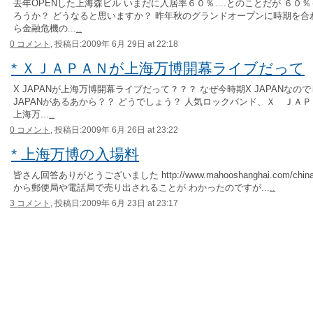
去年OPENした上海森ビル いまだに入居率６０％….とのことだが ６０
ろうか？ どうなると思いますか？ 昨年秋のグランドオープンに時期を合
ら金融危機の...
..
0 コメント,
投稿日:2009年 6月 29日 at 22:18
* ＸＪＡＰＡＮが上海万博開幕ライブだって
X JAPANが上海万博開幕ライブだって？？？ なぜ今時期X JAPANなの
JAPANがあるあから？？ どうでしょう？ 人気ロックバンド、Ｘ ＪＡ
上海万...
..
0 コメント,
投稿日:2009年 6月 26日 at 23:22
* 上海万博の入場料
皆さん回答ありがとうございました http://www.mahooshanghai.com/chinabb
から郵便局や電話局で売り出されることが わかったのですが...
..
3 コメント,
投稿日:2009年 6月 23日 at 23:17