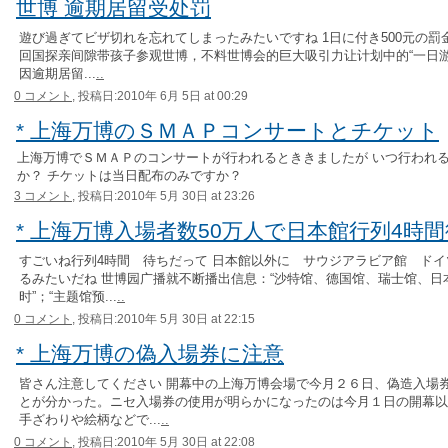
世博 逾期居留受处罚
遊び過ぎてビザ切れを忘れてしまったみたいですね 1日に付き500元の罰
回国探亲间隙带孩子参观世博，不料世博会的巨大吸引力让计划中的“一日游”
因逾期居留...
..
0 コメント,
投稿日:2010年 6月 5日 at 00:29
* 上海万博のＳＭＡＰコンサートとチケット
上海万博でＳＭＡＰのコンサートが行われるとききましたが いつ行われ
か？ チケットは当日配布のみですか？
3 コメント,
投稿日:2010年 5月 30日 at 23:26
* 上海万博入場者数50万人で日本館行列4時
すごいね行列4時間 待ちだって 日本館以外に サウジアラビア館 ド
るみたいだね 世博园广播就不断播出信息：“沙特馆、德国馆、瑞士馆、日
时”；“主题馆预...
..
0 コメント,
投稿日:2010年 5月 30日 at 22:15
* 上海万博の偽入場券に注意
皆さん注意してください 開幕中の上海万博会場で今月２６日、偽造入場
とが分かった。ニセ入場券の使用が明らかになったのは今月１日の開幕以
手ざわりや絵柄などで...
..
0 コメント,
投稿日:2010年 5月 30日 at 22:08