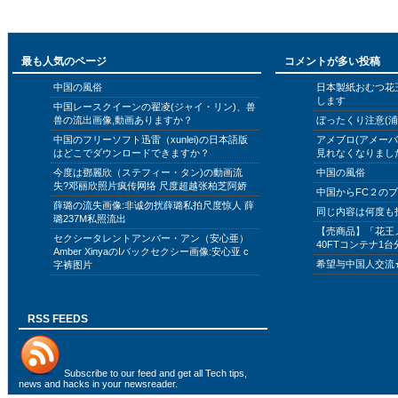
最も人気のページ
コメントが多い投稿
中国の風俗
日本製紙おむつ花
します
中国レースクイーンの翟凌(ジャイ・リン)、兽
兽の流出画像,動画ありますか？
ぼったくり注意(浦
中国のフリーソフト迅雷（xunlei)の日本語版
アメブロ(アメー
はどこでダウンロードできますか？
見れなくなりまし
今度は鄧麗欣（ステフィー・タン)の動画流
中国の風俗
失?邓丽欣照片疯传网络 尺度超越张柏芝阿娇
中国からFC２の
薛璐の流失画像:非诚勿扰薛璐私拍尺度惊人 薛
同じ内容は何度も
璐237M私照流出
【売商品】「花王
セクシータレントアンバー・アン（安心亜）
40FTコンテナ1台
Amber XinyaのIバックセクシー画像:安心亚 c
希望与中国人交流
字裤图片
RSS FEEDS
Subscribe to
our feed
and get all Tech tips,
news and hacks in your newsreader.