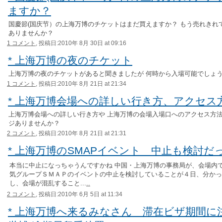
ますか？
国慶節(国庆节）の上海万博のチケットはまだ買えますか？ もう売れきれ
ありませんか？
1 コメント,
投稿日:2010年 8月 30日 at 09:16
* 上海万博の夜のチケット
上海万博の夜のチケットがあると聞きましたが 何時から入場可能でしょ
1 コメント,
投稿日:2010年 8月 21日 at 21:34
* 上海万博会場への詳しい行き方、アクセス
上海万博会場への詳しい行き方や 上海万博の会場入場口へのアクセス方法
ジありませんか？
2 コメント,
投稿日:2010年 8月 21日 at 21:31
* 上海万博のSMAPイベント 中止も検討だ
本当に中止になっちゃうんですかね 中国・上海万博の事務局が、会場内
気グループＳＭＡＰのイベントの中止を検討していることが４日、分かっ
し、会場が混乱すること...
..
2 コメント,
投稿日:2010年 6月 5日 at 11:34
* 上海万博へ来るみなさん 滞在ビザ期間に