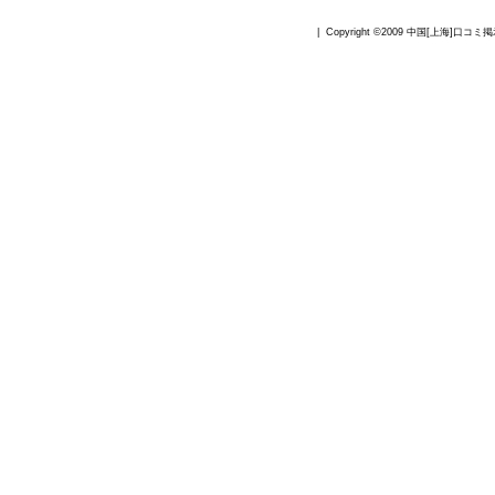
| Copyright ©2009
中国[上海]口コミ掲