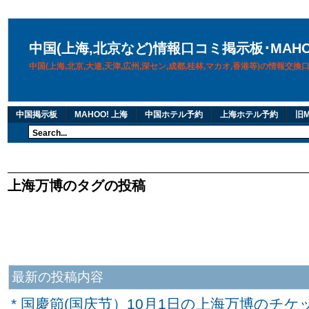
中国(上海,北京など)情報口コミ掲示板･MAH
中国(上海,北京,大連,天津,広州,深セン,成都,桂林,マカオ,香港等)の情報交
中国掲示板
MAHOO! 上海
中国ホテル予約
上海ホテル予約
旧M
上海万博のタグの投稿
最新の投稿内容
* 国慶節(国庆节）10月1日の上海万博のチ