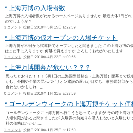
* 上海万博の入場者数
上海万博の入場者数がわかるホームページありませんか 最近大体1日どれ
のでしょうか？
3 コメント,
投稿日:2010年 5月 15日 at 22:39
* 上海万博の仮オープンの入場チケット
上海万博が20日から試運転でオープンしたと聞きました この上海万博の
はまだ手に入りますか 何処で買えますか よろしくおねがいたします
1 コメント,
投稿日:2010年 4月 22日 at 00:56
* 上海万博開幕が危ない？？？
思ったとおりだ！！！ 5月1日の上海国際博覧会（上海万博）開幕まで残
かし、外国や企業の展示パビリオン建設の遅れが目立ち、事務局幹部から
合わないかもしれ...
..
0 コメント,
投稿日:2010年 1月 31日 at 23:59
* ゴールデンウィークの上海万博チケット価
ゴールデンウィークに上海万博へ行こうと思っていますが その時上海万
入場制限があると聞きましたが 入場券の前売りを購入しないと入場むりで
料の価格はたかい...
..
1 コメント,
投稿日:2010年 1月 25日 at 17:59