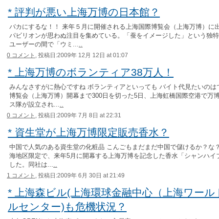
* 評判が悪い上海万博の日本館？
バカにするな！！ 来年５月に開催される上海国際博覧会（上海万博）に
パビリオンが思わぬ注目を集めている。「蚕をイメージした」という独特
ユーザーの間で「ウミ...
..
0 コメント,
投稿日:2009年 12月 12日 at 01:07
* 上海万博のボランティア38万人！
みんなさすがに熱心ですね ボランティアといっても バイト代見たいのは
博覧会（上海万博）開幕まで300日を切った5日、上海虹橋国際空港で万
ス隊が設立され...
..
0 コメント,
投稿日:2009年 7月 8日 at 22:31
* 資生堂が上海万博限定販売香水？
中国で人気のある資生堂の化粧品 こんごもまだまだ中国で儲けるか？な？ 
海地区限定で、来年5月に開幕する上海万博を記念した香水「シャンハイ
した。同社は...
..
1 コメント,
投稿日:2009年 6月 30日 at 21:49
* 上海森ビル(上海環球金融中心（上海ワー
ルセンター)も危機状況？