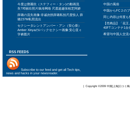
今度は鄧麗欣（ステフィー・タン)の動画流
中国の風俗
失?邓丽欣照片疯传网络 尺度超越张柏芝阿娇
中国からFC２の
薛璐の流失画像:非诚勿扰薛璐私拍尺度惊人 薛
同じ内容は何度も
璐237M私照流出
【売商品】「花王
セクシータレントアンバー・アン（安心亜）
40FTコンテナ1台
Amber XinyaのIバックセクシー画像:安心亚 c
希望与中国人交流
字裤图片
RSS FEEDS
Subscribe to
our feed
and get all Tech tips,
news and hacks in your newsreader.
| Copyright ©2009
中国[上海]口コミ掲