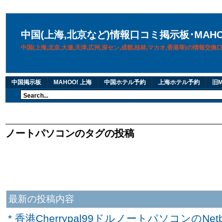
中国(上海,北京など)情報口コミ掲示板･MAH
中国(上海,北京,大連,天津,広州,深セン,成都,桂林,マカオ,香港等)の情報交
中国掲示板
MAHOO! 上海
中国ホテル予約
上海ホテル予約
旧M
ノートパソコンのタグの投稿
最新の投稿内容
* 香港Cherrypal99ドルノートパソコンのNetbo