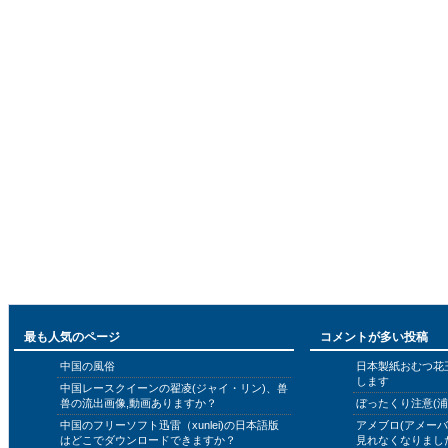
最も人気のページ
コメントが多い投稿
中国の風俗
日本製紙おむつ花
します
中国レースクイーンの翟凌(ジャイ・リン)、兽
兽の流出画像,動画ありますか？
ぼったくり注意(浦
中国のフリーソフト迅雷（xunlei)の日本語版
アメブロ(アメー
はどこでダウンロードできますか？
見れなくなりまし