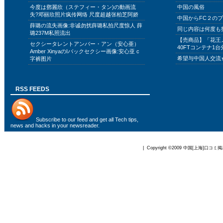
今度は鄧麗欣（ステフィー・タン)の動画流
中国の風俗
失?邓丽欣照片疯传网络 尺度超越张柏芝阿娇
中国からFC２の
薛璐の流失画像:非诚勿扰薛璐私拍尺度惊人 薛
同じ内容は何度も
璐237M私照流出
【売商品】「花王
セクシータレントアンバー・アン（安心亜）
40FTコンテナ1台
Amber XinyaのIバックセクシー画像:安心亚 c
希望与中国人交流
字裤图片
RSS FEEDS
Subscribe to
our feed
and get all Tech tips,
news and hacks in your newsreader.
| Copyright ©2009
中国[上海]口コミ掲