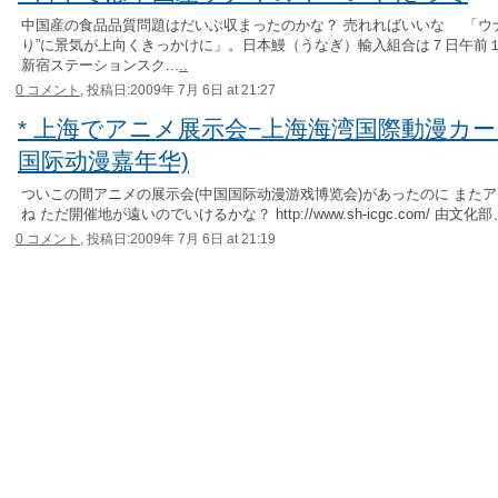
中国産の食品品質問題はだいぶ収まったのかな？ 売れればいいな 「ウ
り”に景気が上向くきっかけに」。日本鰻（うなぎ）輸入組合は７日午前
新宿ステーションスク...
..
0 コメント,
投稿日:2009年 7月 6日 at 21:27
* 上海でアニメ展示会−上海海湾国際動漫カー
国际动漫嘉年华)
ついこの間アニメの展示会(中国国际动漫游戏博览会)があったのに また
ね ただ開催地が遠いのでいけるかな？ http://www.sh-icgc.com/ 由文化
0 コメント,
投稿日:2009年 7月 6日 at 21:19