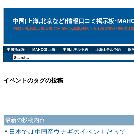
中国(上海,北京など)情報口コミ掲示板･MAH
中国(上海,北京,大連,天津,広州,深セン,成都,桂林,マカオ,香港等)の情報交
中国掲示板
MAHOO! 上海
中国ホテル予約
上海ホテル予約
旧M
イベントのタグの投稿
最新の投稿内容
* 日本では中国産ウナギのイベントだって