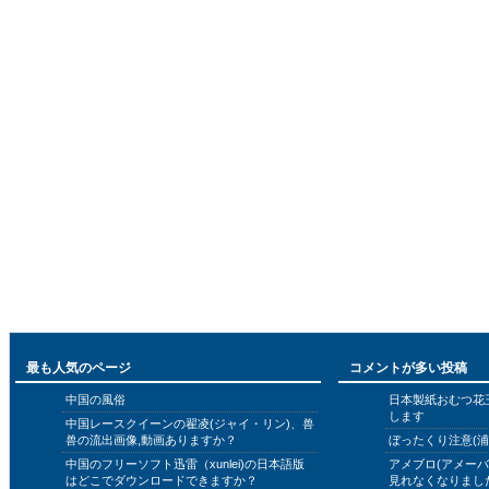
最も人気のページ
コメントが多い投稿
中国の風俗
日本製紙おむつ花
します
中国レースクイーンの翟凌(ジャイ・リン)、兽
兽の流出画像,動画ありますか？
ぼったくり注意(浦
中国のフリーソフト迅雷（xunlei)の日本語版
アメブロ(アメー
はどこでダウンロードできますか？
見れなくなりまし